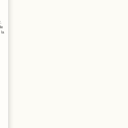
,
de
 la