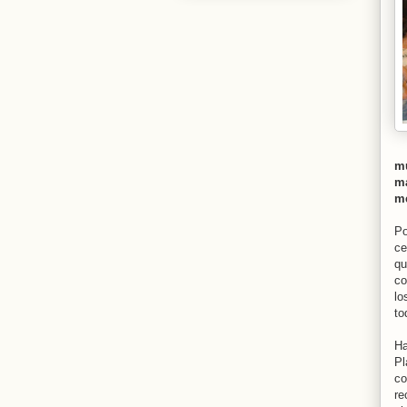
mú
ma
me
Po
ce
qu
co
lo
to
Ha
Pl
co
re