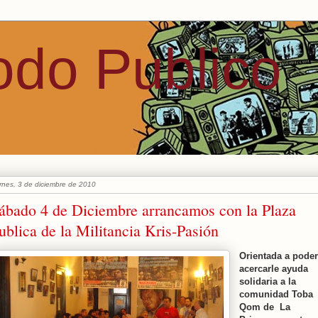
odo Publico
 que los medios corporativos nunca publicarían.
ernes, 3 de diciembre de 2010
ábado 4 de Diciembre arrancamos con la Plaza
ublica de la Militancia Kris-Pasión
Orientada a poder
acercarle ayuda
solidaria a la
comunidad Toba
Qom de La