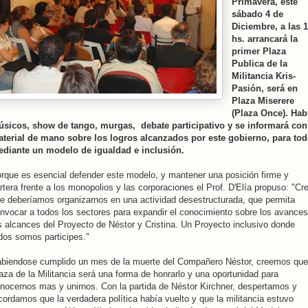
Primavera, este
sábado 4 de
Diciembre, a las 
hs. arrancará la
primer Plaza
Publica de la
Militancia Kris-
Pasión, será en
Plaza Miserere
(Plaza Once). Hab
sicos, show de tango, murgas, debate participativo y se informará con
terial de mano sobre los logros alcanzados por este gobierno, para to
diante un modelo de igualdad e inclusión.
rque es esencial defender este modelo, y mantener una posición firme y
rtera frente a los monopolios y las corporaciones el Prof. D'Elía propuso: "Cr
e deberíamos organizarnos en una actividad desestructurada, que permita
nvocar a todos los sectores para expandir el conocimiento sobre los avances
s alcances del Proyecto de Néstor y Cristina. Un Proyecto inclusivo donde
dos somos participes."
biendose cumplido un mes de la muerte del Compañero Néstor, creemos que
aza de la Militancia será una forma de honrarlo y una oportunidad para
nocernos mas y unirnos. Con la partida de Néstor Kirchner, despertamos y
cordamos que la verdadera política había vuelto y que la militancia estuvo