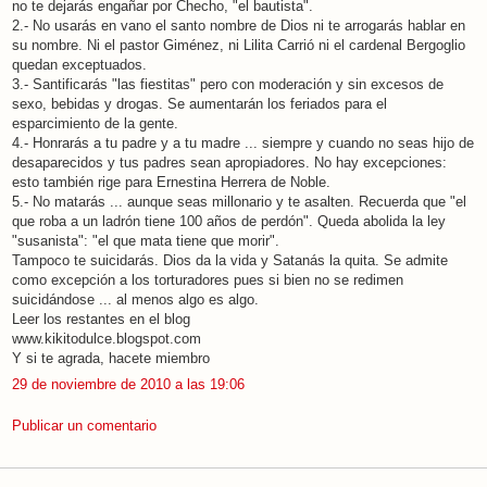
no te dejarás engañar por Checho, "el bautista".
2.- No usarás en vano el santo nombre de Dios ni te arrogarás hablar en
su nombre. Ni el pastor Giménez, ni Lilita Carrió ni el cardenal Bergoglio
quedan exceptuados.
3.- Santificarás "las fiestitas" pero con moderación y sin excesos de
sexo, bebidas y drogas. Se aumentarán los feriados para el
esparcimiento de la gente.
4.- Honrarás a tu padre y a tu madre ... siempre y cuando no seas hijo de
desaparecidos y tus padres sean apropiadores. No hay excepciones:
esto también rige para Ernestina Herrera de Noble.
5.- No matarás ... aunque seas millonario y te asalten. Recuerda que "el
que roba a un ladrón tiene 100 años de perdón". Queda abolida la ley
"susanista": "el que mata tiene que morir".
Tampoco te suicidarás. Dios da la vida y Satanás la quita. Se admite
como excepción a los torturadores pues si bien no se redimen
suicidándose ... al menos algo es algo.
Leer los restantes en el blog
www.kikitodulce.blogspot.com
Y si te agrada, hacete miembro
29 de noviembre de 2010 a las 19:06
Publicar un comentario