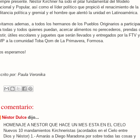
empre presente. Néstor Kirchner ha sido el pilar fundamental del Modelo
cional y Popular, así como el líder político que propició el renacimiento de la
litancia política y gremial y el hombre que alentó la unidad en Latinoamérica.
vitamos ademas, a todos los hermanos de los Pueblos Originarios a participar
a todas y todos quienes puedan, acercar alimentos no perecederos, prendas 
stir, útiles escolares y juguetes que serán llevados y entregados por la FTV y
P a la comunidad Toba Qom de La Primavera, Formosa.
os esperamos!
crito por: Paula Veronika
 comentario:
Néstor Dulce
dijo...
HOMENAJE A NESTOR QUE HACE UN MES ESTA EN EL CIELO
Nuevos 10 mandamientos Kirchneristas (acordados en el Cielo entre
Dios y Néstor) 1.- Amarás a Diego Maradona por sobre todas las cosas y