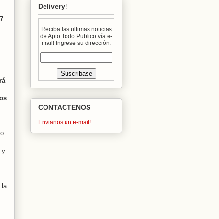
Delivery!
17
Reciba las ultimas noticias
de Apto Todo Publico vía e-
mail! Ingrese su dirección:
rá
dos
CONTACTENOS
Envianos un e-mail!
eo
 y
 la