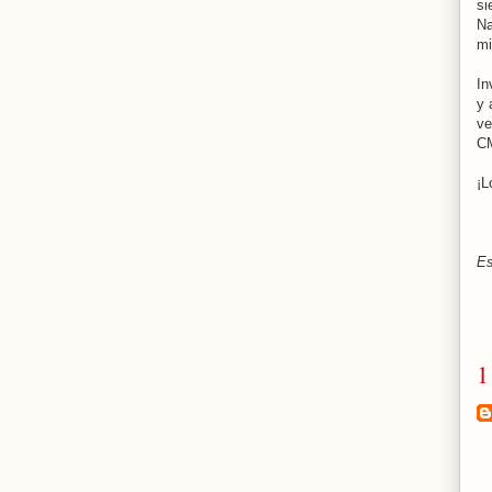
si
Na
mi
In
y 
ve
CM
¡L
Es
1