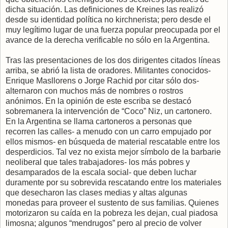
dicha situación. Las definiciones de Kreines las realizó
desde su identidad política no kirchnerista; pero desde el
muy legítimo lugar de una fuerza popular preocupada por el
avance de la derecha verificable no sólo en la Argentina.
Tras las presentaciones de los dos dirigentes citados líneas
arriba, se abrió la lista de oradores. Militantes conocidos-
Enrique Masllorens o Jorge Rachid por citar sólo dos-
alternaron con muchos más de nombres o rostros
anónimos. En la opinión de este escriba se destacó
sobremanera la intervención de “Coco” Niz, un cartonero.
En la Argentina se llama cartoneros a personas que
recorren las calles- a menudo con un carro empujado por
ellos mismos- en búsqueda de material rescatable entre los
desperdicios. Tal vez no exista mejor símbolo de la barbarie
neoliberal que tales trabajadores- los más pobres y
desamparados de la escala social- que deben luchar
duramente por su sobrevida rescatando entre los materiales
que desecharon las clases medias y altas algunas
monedas para proveer el sustento de sus familias. Quienes
motorizaron su caída en la pobreza les dejan, cual piadosa
limosna; algunos “mendrugos” pero al precio de volver